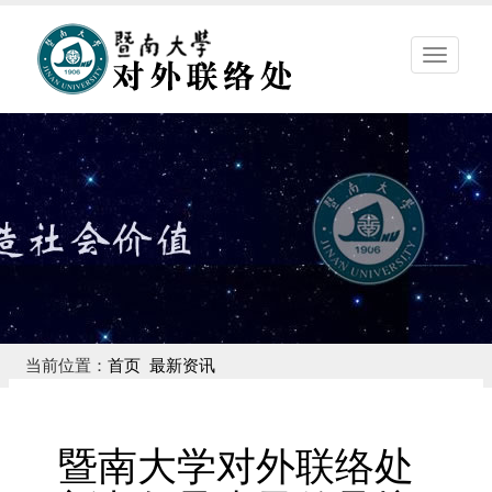
暨
南
大
学
对
外
联
络
处
当前位置：
首页
最新资讯
暨南大学对外联络处