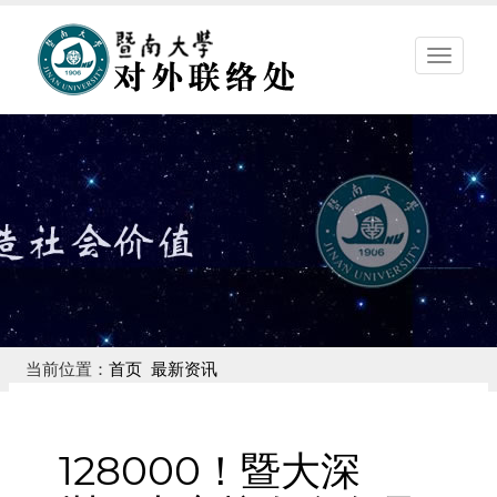
暨
南
大
学
对
外
联
络
处
当前位置：
首页
最新资讯
128000！暨大深