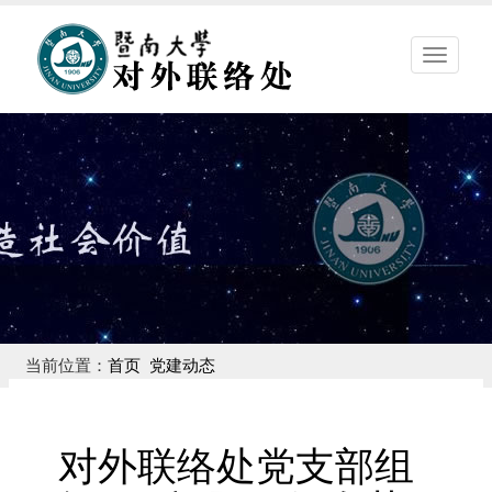
暨
南
大
学
对
外
联
络
处
当前位置：
首页
党建动态
对外联络处党支部组