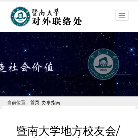
暨
南
大
学
对
外
联
络
处
当前位置：
首页
办事指南
暨南大学地方校友会/