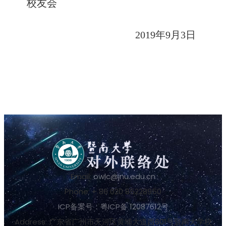
校友会
2019
年
9
月
3
日
Email:
owlc@jnu.edu.cn
Phone: + 86 020 85228950
ICP备案号：粤ICP备 12087612号
Address: 广东省广州市天河区黄埔大道西601号暨南大学校